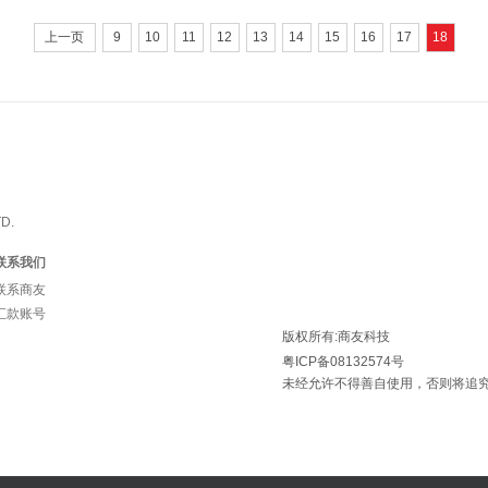
上一页
9
10
11
12
13
14
15
16
17
18
D.
联系我们
联系商友
汇款账号
版权所有:商友科技
粤ICP备08132574号
未经允许不得善自使用，否则将追