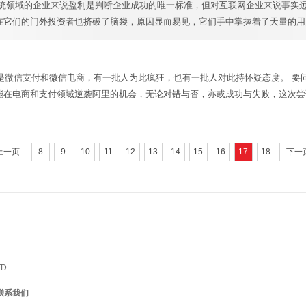
传统领域的企业来说盈利是判断企业成功的唯一标准，但对互联网企业来说事实
它们的门外投资者也挤破了脑袋，原因显而易见，它们手中掌握着了天量的用户
的是微信支付和微信电商，有一批人为此疯狂，也有一批人对此持怀疑态度。 
能在电商和支付领域逆袭阿里的机会，无论对错与否，亦或成功与失败，这次尝
上一页
8
9
10
11
12
13
14
15
16
17
18
下一
D.
联系我们