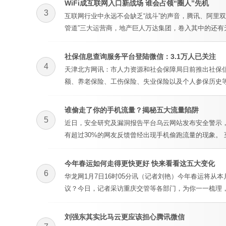
WiFi成互联网入口新战场 谁会占领“圈人”先机
3
互联网行业中永远不会缺乏“战斗”的声音，腾讯、阿里双
管道”三大运营商，地产巨人万达集团，卷入其中的还有
社保信息查询服务平台登陆微信：3.1万人已关注
4
天津北方网讯：市人力资源和社会保障局日前推出社保信
额、养老保险、工伤保险、失业保险以及个人参保历史等
谁偷走了你的手机流量？揭秘五大流量陷阱
5
近日，安全研究及漏洞报告平台乌云网站发布安全警示
有超过30%的网友反馈曾经出现手机偷跑流量的现象。
今年春运如何走得更快更好 快来看看这五大变化
6
华龙网1月7日16时05分讯（记者刘艳）今年春运将从
议？今日，记者采访重庆交管等各部门，为你一一梳理，
刘强东其实比马云更应该担心腾讯微信