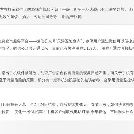
方在打车软件上的烧钱之战如今归于平静，但另一场大战已有上演的趋势。 战局
无数的餐饮、酒店、客运公司等等。 听起来很庞…
息查询服务平台――微信公众号“天津五险查询”，参保用户通过微信可以便捷
情况。微信公众号开通以来，目前已有关注用户3.1万人。 用户可通过直接扫
，指出手机软件被篡改，乱弹广告后台偷跑流量的现象日趋严重，而关于手机有
 至于流量偷跑的原因，部分有一定手机知识基础的被访者称，会采用流量监控
本月16日拉开大幕，至2月24日结束，前后持续共40天。春节回家，如何快速
解答。 变化一 长途汽车：手机客户端取代电话订票 今年春运，市民购买长