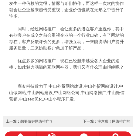
发生一种信赖的觉得，情愿与咱们协作，而这样一次次的协作
就会让企业越来越倍受重视，企业价值也就在无形之中晋升了
许多。
同时，经过
网络推广
，会让更多的潜在客户重视你，其中
有些客户在成交之前会重视企业的一个行业口碑，有了网站的
存在，客户反馈评价的更多，增强互动，一来能协助用户提升
服务质量，二来协助客户愈加了解产品 。
优点多多的网络推广，现在已经越来越受各大企业的追
捧，如此魅力满满的互联网神器，我们又有什么理由拒绝呢？
商友科技致力于
中山外贸网站建设
,
中山外贸网站设计
,
中
山做网站
,
中山网站建设
,
中山网络公司
,
中山网络推广
,
中山微信
营销
,
中山seo优化
,
中山小程序开发
。
上一篇：
想要做好网络推广？
下一篇：
注意啦！网络推广的
那得先从站内优化下手~
这些雷区，千万要避开！